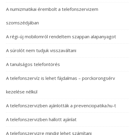
A numizmatikai érembolt a telefonszervizem
szomszédjában
A régi-új mobilomról rendeltem szappan alapanyagot
A súrolót nem tudjuk visszaváltani
A tanulságos telefontörés
A telefonszervíz is lehet fájdalmas – porckorongsérv
kezelése nélkül
A telefonszervizben ajánlották a prevenciopatika.hu-t
A telefonszervizben hallott ajánlat
A telefonszervizre mindig lehet számítani