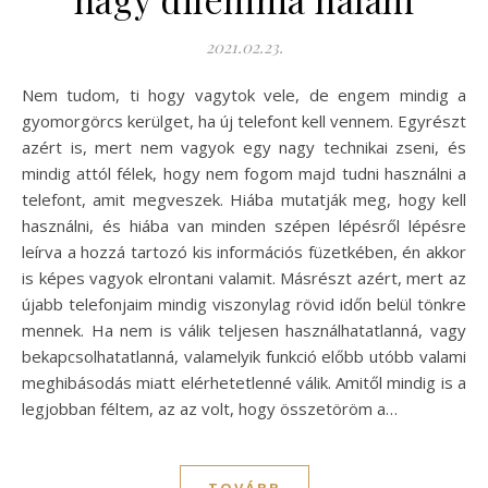
2021.02.23.
Nem tudom, ti hogy vagytok vele, de engem mindig a
gyomorgörcs kerülget, ha új telefont kell vennem. Egyrészt
azért is, mert nem vagyok egy nagy technikai zseni, és
mindig attól félek, hogy nem fogom majd tudni használni a
telefont, amit megveszek. Hiába mutatják meg, hogy kell
használni, és hiába van minden szépen lépésről lépésre
leírva a hozzá tartozó kis információs füzetkében, én akkor
is képes vagyok elrontani valamit. Másrészt azért, mert az
újabb telefonjaim mindig viszonylag rövid időn belül tönkre
mennek. Ha nem is válik teljesen használhatatlanná, vagy
bekapcsolhatatlanná, valamelyik funkció előbb utóbb valami
meghibásodás miatt elérhetetlenné válik. Amitől mindig is a
legjobban féltem, az az volt, hogy összetöröm a…