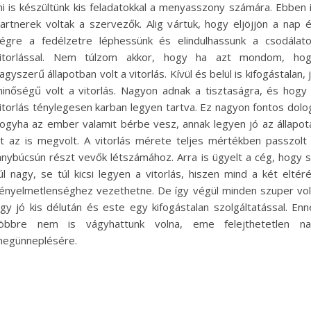
i is készültünk kis feladatokkal a menyasszony számára. Ebben 
artnerek voltak a szervezők. Alig vártuk, hogy eljöjjön a nap 
égre a fedélzetre léphessünk és elindulhassunk a csodálat
itorlással. Nem túlzom akkor, hogy ha azt mondom, ho
agyszerű állapotban volt a vitorlás. Kívül és belül is kifogástalan, 
inőségű volt a vitorlás. Nagyon adnak a tisztaságra, és hogy
itorlás ténylegesen karban legyen tartva. Ez nagyon fontos dolo
ogyha az ember valamit bérbe vesz, annak legyen jó az állapot
tt az is megvolt. A vitorlás mérete teljes mértékben passzolt
ánybúcsún részt vevők létszámához. Arra is ügyelt a cég, hogy 
úl nagy, se túl kicsi legyen a vitorlás, hiszen mind a két eltér
ényelmetlenséghez vezethetne. De így végül minden szuper vol
gy jó kis délután és este egy kifogástalan szolgáltatással. Enn
öbbre nem is vágyhattunk volna, eme felejthetetlen n
egünneplésére.