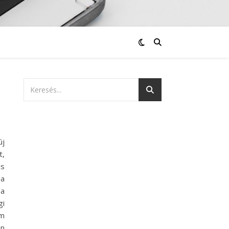
új
t,
is
 a
 a
gi
em
an