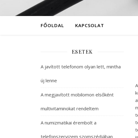
FŐOLDAL
KAPCSOLAT
ESETEK
A javított telefonom olyan lett, mintha
új lenne
A
k
A megjavított mobilomon elsőként
a
m
multivitaminokat rendeltem
t
t
A numizmatikai érembolt a
t
telefonszervizem szomszédjában
i