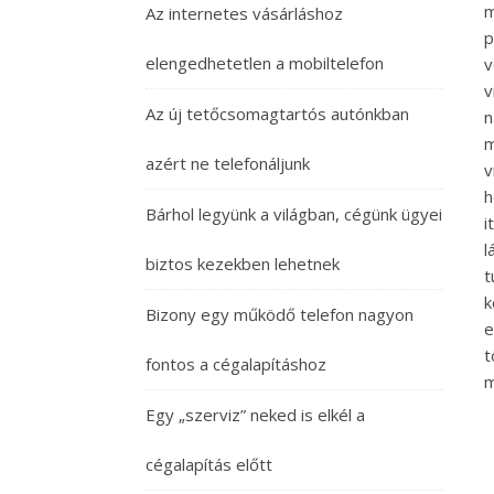
m
Az internetes vásárláshoz
p
elengedhetetlen a mobiltelefon
v
v
Az új tetőcsomagtartós autónkban
n
m
azért ne telefonáljunk
v
h
Bárhol legyünk a világban, cégünk ügyei
i
l
biztos kezekben lehetnek
t
k
Bizony egy működő telefon nagyon
e
t
fontos a cégalapításhoz
m
Egy „szerviz” neked is elkél a
cégalapítás előtt