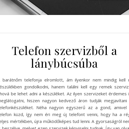
Telefon szervizből a
lánybúcsúba
 barátnőm telefonja elromlott, ám ilyenkor nem mindig kell 
észülékben gondolkodni, hanem találni kell egy remek szerviz
hová be lehet adni a készüléket. Az ilyen szervizeket érdemes 
eglátogatni, hiszen nagyon kedvező áron tudják megjavítani
elefonkészüléket. Néha nagyon egyszerű az a gond, amivel
elefon küzd, így nem éri meg új telefont venni, hogy ha a ré
eljes mértékben, újra működőképes tud lenni. A gyorsaságról n
s beszélve, melyet ezen szervizek képviselni tudnak. Így van oly