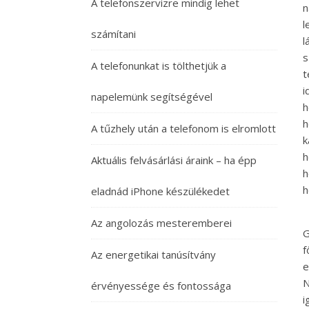
A telefonszervizre mindig lehet
n
l
számítani
l
s
A telefonunkat is tölthetjük a
t
i
napelemünk segítségével
h
h
A tűzhely után a telefonom is elromlott
k
h
Aktuális felvásárlási áraink – ha épp
h
h
eladnád iPhone készülékedet
Az angolozás mesteremberei
G
f
Az energetikai tanúsítvány
e
N
érvényessége és fontossága
i