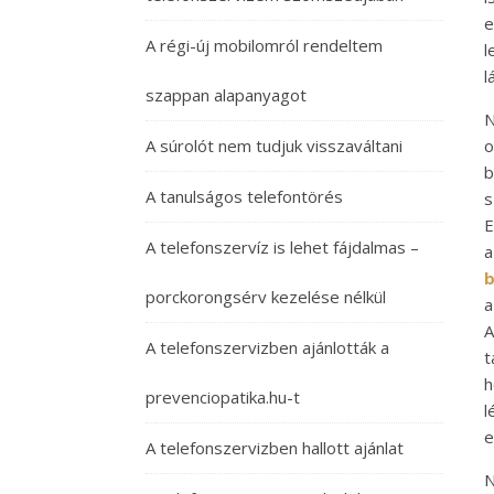
e
A régi-új mobilomról rendeltem
l
l
szappan alapanyagot
N
A súrolót nem tudjuk visszaváltani
o
b
A tanulságos telefontörés
s
E
A telefonszervíz is lehet fájdalmas –
b
porckorongsérv kezelése nélkül
a
A
A telefonszervizben ajánlották a
t
h
prevenciopatika.hu-t
l
e
A telefonszervizben hallott ajánlat
N