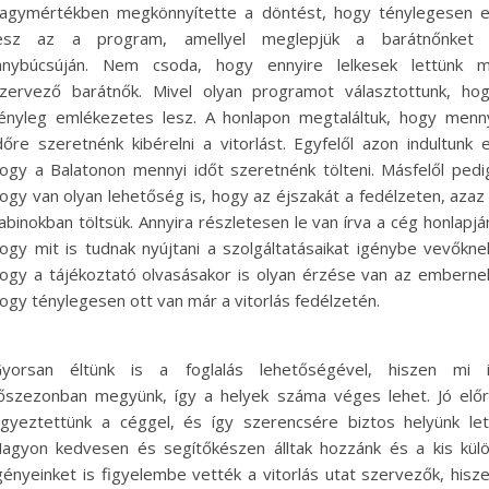
agymértékben megkönnyítette a döntést, hogy ténylegesen 
esz az a program, amellyel meglepjük a barátnőnket
ánybúcsúján. Nem csoda, hogy ennyire lelkesek lettünk m
zervező barátnők. Mivel olyan programot választottunk, ho
ényleg emlékezetes lesz. A honlapon megtaláltuk, hogy menn
dőre szeretnénk kibérelni a vitorlást. Egyfelől azon indultunk e
ogy a Balatonon mennyi időt szeretnénk tölteni. Másfelől pedi
ogy van olyan lehetőség is, hogy az éjszakát a fedélzeten, azaz
abinokban töltsük. Annyira részletesen le van írva a cég honlapjá
ogy mit is tudnak nyújtani a szolgáltatásaikat igénybe vevőkne
ogy a tájékoztató olvasásakor is olyan érzése van az emberne
ogy ténylegesen ott van már a vitorlás fedélzetén.
yorsan éltünk is a foglalás lehetőségével, hiszen mi 
őszezonban megyünk, így a helyek száma véges lehet. Jó elő
gyeztettünk a céggel, és így szerencsére biztos helyünk let
agyon kedvesen és segítőkészen álltak hozzánk és a kis kül
gényeinket is figyelembe vették a vitorlás utat szervezők, hisz