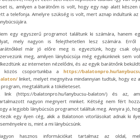
set is, amilyen a barátnőm is volt, hogy egy nap alatt készen 
ett a telefonja. Amelyre szükség is volt, mert aznap indultunk az
ánybúcsújára.
em egy egyszerű programot találtunk ki számára, hanem e
lyat, mely nagyon is felejthetetlen lesz számára. Erről
arátnőkkel már jó előre meg is egyeztünk, hogy csak oly
zervezünk meg, amilyen lánybúcsúja még egyikünknek sem vol
lkezdtünk az interneten nézelődni, és az egyik barátnőnk beküld
a közös csoportunkba a
https://balatonpro.hu/lanybucs
alaton/
linket, melyet megnyitva mindannyian tudtuk, hogy ez 
 program, megtaláltunk a tökéleteset.
 link (https://balatonpro.hu/lanybucsu-balaton/) és az, am
artalmazott nagyon megnyert minket. Kétség nem fért hozz
ogy a legjobb lánybúcsús programot találtuk meg. Annyira jó, ho
étezik egy ilyen cég, akik a Balatonon vitorlásokat adnak ki ily
seményekre is, mint a mi lánybúcsúnk.
agyon hasznos információkat tartalmaz az oldal, me