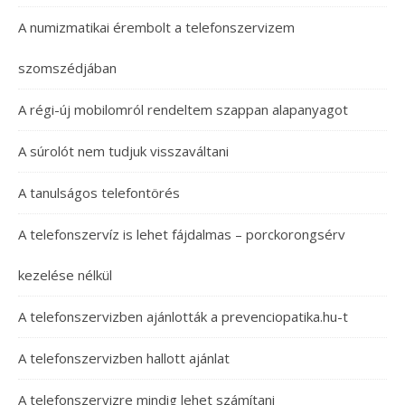
A numizmatikai érembolt a telefonszervizem
szomszédjában
A régi-új mobilomról rendeltem szappan alapanyagot
A súrolót nem tudjuk visszaváltani
A tanulságos telefontörés
A telefonszervíz is lehet fájdalmas – porckorongsérv
kezelése nélkül
A telefonszervizben ajánlották a prevenciopatika.hu-t
A telefonszervizben hallott ajánlat
A telefonszervizre mindig lehet számítani