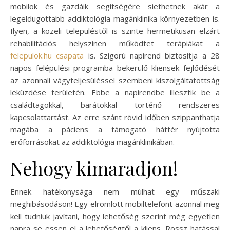
mobilok és gazdáik segítségére siethetnek akár a
legeldugottabb addiktológia magánklinika környezetben is.
Ilyen, a közeli településtől is szinte hermetikusan elzárt
rehabilitációs helyszínen működtet terápiákat a
felepulok.hu csapata
is. Szigorú napirend biztosítja a 28
napos felépülési programba bekerülő kliensek fejlődését
az azonnali vágyteljesüléssel szembeni kiszolgáltatottság
leküzdése területén. Ebbe a napirendbe illesztik be a
családtagokkal, barátokkal történő rendszeres
kapcsolattartást. Az erre szánt rövid időben szippanthatja
magába a páciens a támogató háttér nyújtotta
erőforrásokat az addiktológia magánklinikában.
Nehogy kimaradjon!
Ennek hatékonysága nem múlhat egy műszaki
meghibásodáson! Egy elromlott mobiltelefont azonnal meg
kell tudniuk javítani, hogy lehetőség szerint még egyetlen
napra se essen el a lehetőségtől a kliens. Rossz hatással