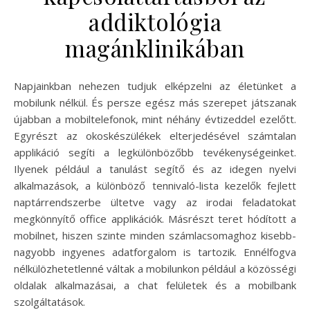
addiktológia
magánklinikában
Napjainkban nehezen tudjuk elképzelni az életünket a
mobilunk nélkül. És persze egész más szerepet játszanak
újabban a mobiltelefonok, mint néhány évtizeddel ezelőtt.
Egyrészt az okoskészülékek elterjedésével számtalan
applikáció segíti a legkülönbözőbb tevékenységeinket.
Ilyenek például a tanulást segítő és az idegen nyelvi
alkalmazások, a különböző tennivaló-lista kezelők fejlett
naptárrendszerbe ültetve vagy az irodai feladatokat
megkönnyítő office applikációk. Másrészt teret hódított a
mobilnet, hiszen szinte minden számlacsomaghoz kisebb-
nagyobb ingyenes adatforgalom is tartozik. Ennélfogva
nélkülözhetetlenné váltak a mobilunkon például a közösségi
oldalak alkalmazásai, a chat felületek és a mobilbank
szolgáltatások.