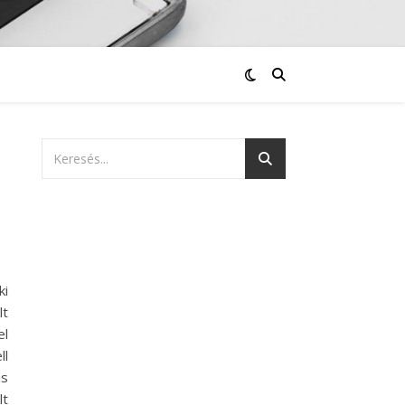
ki
lt
el
ll
is
lt