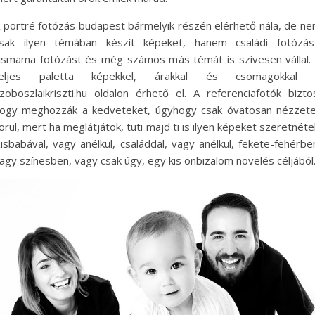
 portré fotózás budapest bármelyik részén elérhető nála, de n
sak ilyen témában készít képeket, hanem családi fotózás
ismama fotózást és még számos más témát is szívesen vállal.
teljes paletta képekkel, árakkal és csomagokkal 
zoboszlaikriszti.hu oldalon érhető el. A referenciafotók bizto
ogy meghozzák a kedveteket, úgyhogy csak óvatosan nézzet
örül, mert ha meglátjátok, tuti majd ti is ilyen képeket szeretnéte
isbabával, vagy anélkül, családdal, vagy anélkül, fekete-fehérbe
agy színesben, vagy csak úgy, egy kis önbizalom növelés céljából