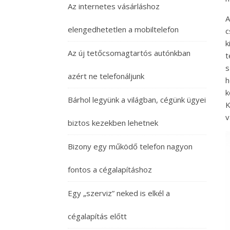
Az internetes vásárláshoz
A
elengedhetetlen a mobiltelefon
c
k
Az új tetőcsomagtartós autónkban
s
azért ne telefonáljunk
h
k
Bárhol legyünk a világban, cégünk ügyei
K
v
biztos kezekben lehetnek
Bizony egy működő telefon nagyon
fontos a cégalapításhoz
Egy „szerviz” neked is elkél a
cégalapítás előtt