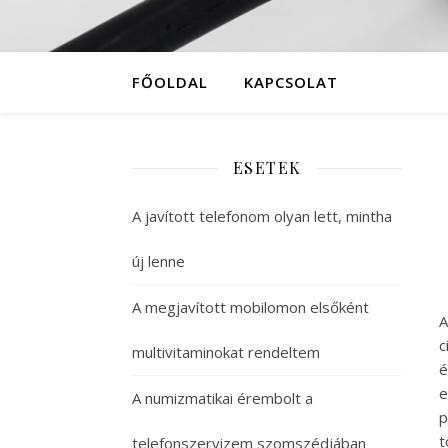
FŐOLDAL
KAPCSOLAT
ESETEK
A javított telefonom olyan lett, mintha
új lenne
A megjavított mobilomon elsőként
A
c
multivitaminokat rendeltem
é
e
A numizmatikai érembolt a
p
t
telefonszervizem szomszédjában