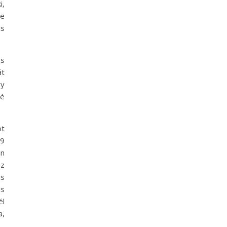
i,
ze
is
és
át
gy
vé
ot
89
an
ez
és
os
él
a,