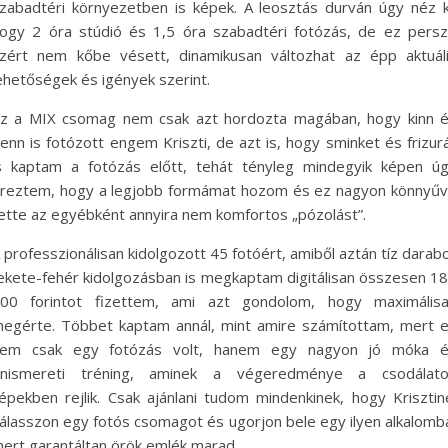
zabadtéri környezetben is képek. A leosztás durván úgy néz k
ogy 2 óra stúdió és 1,5 óra szabadtéri fotózás, de ez pers
zért nem kőbe vésett, dinamikusan változhat az épp aktuál
ehetőségek és igények szerint.
z a MIX csomag nem csak azt hordozta magában, hogy kinn 
enn is fotózott engem Kriszti, de azt is, hogy sminket és frizur
s kaptam a fotózás előtt, tehát tényleg mindegyik képen ú
reztem, hogy a legjobb formámat hozom és ez nagyon könnyű
ette az egyébként annyira nem komfortos „pózolást”.
 professzionálisan kidolgozott 45 fotóért, amiből aztán tíz darab
ekete-fehér kidolgozásban is megkaptam digitálisan összesen 1
00 forintot fizettem, ami azt gondolom, hogy maximális
egérte. Többet kaptam annál, mint amire számítottam, mert 
em csak egy fotózás volt, hanem egy nagyon jó móka 
nismereti tréning, aminek a végeredménye a csodálat
épekben rejlik. Csak ajánlani tudom mindenkinek, hogy Krisztin
álasszon egy fotós csomagot és ugorjon bele egy ilyen alkalomb
ert garantáltan örök emlék marad.