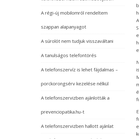
b
A régi-új mobilomról rendeltem
h
A
szappan alapanyagot
S
e
A súrolót nem tudjuk visszaváltani
h
e
A tanulságos telefontörés
N
A telefonszervíz is lehet fájdalmas –
i
M
porckorongsérv kezelése nélkül
m
é
A telefonszervizben ajánlották a
f
E
prevenciopatika.hu-t
f
A telefonszervizben hallott ajánlat
e
k