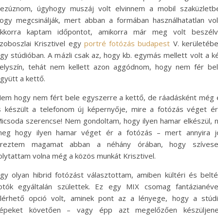
ezúznom, úgyhogy muszáj volt elvinnem a mobil szaküzletb
ogy megcsinálják, mert abban a formában használhatatlan vol
kkorra kaptam időpontot, amikorra már meg volt beszél
zoboszlai Krisztivel egy
portré fotózás budapest
V. kerületéb
gy stúdióban. A mázli csak az, hogy kb. egymás mellett volt a k
elyszín, tehát nem kellett azon aggódnom, hogy nem fér be
gyütt a kettő.
em hogy nem fért bele egyszerre a kettő, de ráadásként még 
s készült a telefonom új képernyője, mire a fotózás véget ér
icsoda szerencse! Nem gondoltam, hogy ilyen hamar elkészül, 
eg hogy ilyen hamar véget ér a fotózás – mert annyira j
reztem magamat abban a néhány órában, hogy szíves
olytattam volna még a közös munkát Krisztivel.
gy olyan hibrid fotózást választottam, amiben kültéri és belté
otók egyáltalán születtek. Ez egy MIX csomag fantázianév
lérhető opció volt, aminek pont az a lényege, hogy a stúd
épeket követően – vagy épp azt megelőzően készüljen