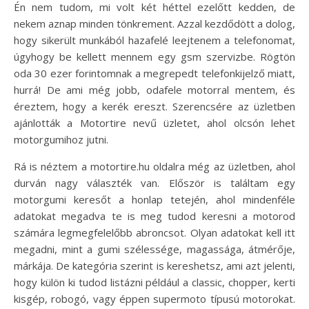
Én nem tudom, mi volt két héttel ezelőtt kedden, de
nekem aznap minden tönkrement. Azzal kezdődött a dolog,
hogy sikerült munkából hazafelé leejtenem a telefonomat,
úgyhogy be kellett mennem egy gsm szervizbe. Rögtön
oda 30 ezer forintomnak a megrepedt telefonkijelző miatt,
hurrá! De ami még jobb, odafele motorral mentem, és
éreztem, hogy a kerék ereszt. Szerencsére az üzletben
ajánlották a Motortire nevű üzletet, ahol olcsón lehet
motorgumihoz jutni.
Rá is néztem a motortire.hu oldalra még az üzletben, ahol
durván nagy választék van. Először is találtam egy
motorgumi keresőt a honlap tetején, ahol mindenféle
adatokat megadva te is meg tudod keresni a motorod
számára legmegfelelőbb abroncsot. Olyan adatokat kell itt
megadni, mint a gumi szélessége, magassága, átmérője,
márkája. De kategória szerint is kereshetsz, ami azt jelenti,
hogy külön ki tudod listázni például a classic, chopper, kerti
kisgép, robogó, vagy éppen supermoto típusú motorokat.