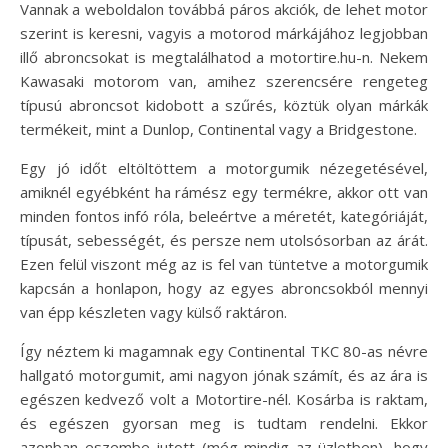
Vannak a weboldalon továbbá páros akciók, de lehet motor
szerint is keresni, vagyis a motorod márkájához legjobban
illő abroncsokat is megtalálhatod a motortire.hu-n. Nekem
Kawasaki motorom van, amihez szerencsére rengeteg
típusú abroncsot kidobott a szűrés, köztük olyan márkák
termékeit, mint a Dunlop, Continental vagy a Bridgestone.
Egy jó időt eltöltöttem a motorgumik nézegetésével,
amiknél egyébként ha rámész egy termékre, akkor ott van
minden fontos infó róla, beleértve a méretét, kategóriáját,
típusát, sebességét, és persze nem utolsósorban az árát.
Ezen felül viszont még az is fel van tüntetve a motorgumik
kapcsán a honlapon, hogy az egyes abroncsokból mennyi
van épp készleten vagy külső raktáron.
Így néztem ki magamnak egy Continental TKC 80-as névre
hallgató motorgumit, ami nagyon jónak számít, és az ára is
egészen kedvező volt a Motortire-nél. Kosárba is raktam,
és egészen gyorsan meg is tudtam rendelni. Ekkor
azonban eszembe jutott (még mindig az üzletben), hogy