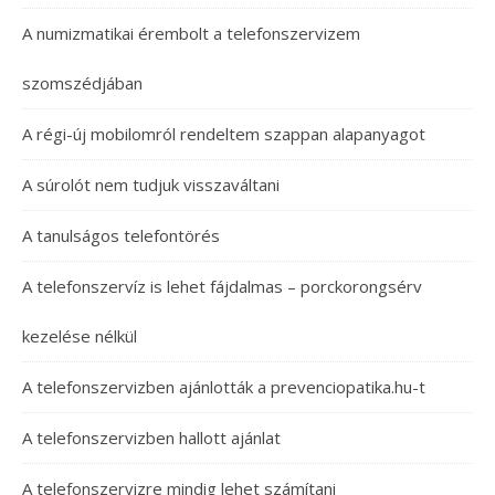
A numizmatikai érembolt a telefonszervizem
szomszédjában
A régi-új mobilomról rendeltem szappan alapanyagot
A súrolót nem tudjuk visszaváltani
A tanulságos telefontörés
A telefonszervíz is lehet fájdalmas – porckorongsérv
kezelése nélkül
A telefonszervizben ajánlották a prevenciopatika.hu-t
A telefonszervizben hallott ajánlat
A telefonszervizre mindig lehet számítani