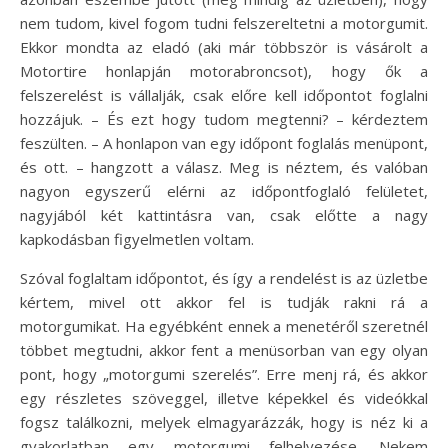
nem tudom, kivel fogom tudni felszereltetni a motorgumit.
Ekkor mondta az eladó (aki már többször is vásárolt a
Motortire honlapján motorabroncsot), hogy ők a
felszerelést is vállalják, csak előre kell időpontot foglalni
hozzájuk. – És ezt hogy tudom megtenni? – kérdeztem
feszülten. – A honlapon van egy időpont foglalás menüpont,
és ott. – hangzott a válasz. Meg is néztem, és valóban
nagyon egyszerű elérni az időpontfoglaló felületet,
nagyjából két kattintásra van, csak előtte a nagy
kapkodásban figyelmetlen voltam.
Szóval foglaltam időpontot, és így a rendelést is az üzletbe
kértem, mivel ott akkor fel is tudják rakni rá a
motorgumikat. Ha egyébként ennek a menetéről szeretnél
többet megtudni, akkor fent a menüsorban van egy olyan
pont, hogy „motorgumi szerelés”. Erre menj rá, és akkor
egy részletes szöveggel, illetve képekkel és videókkal
fogsz találkozni, melyek elmagyarázzák, hogy is néz ki a
gyakorlatban egy motorgumi felhelyezése. Nekem