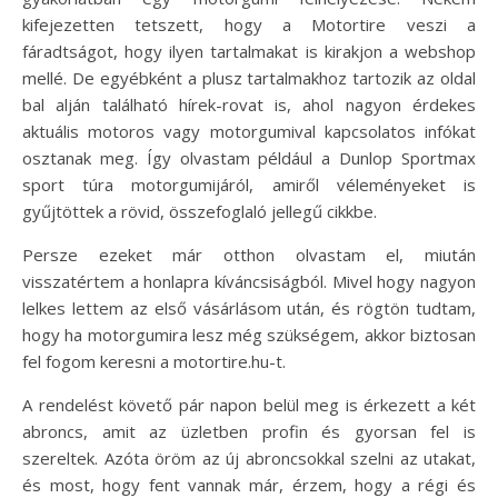
kifejezetten tetszett, hogy a Motortire veszi a
fáradtságot, hogy ilyen tartalmakat is kirakjon a webshop
mellé. De egyébként a plusz tartalmakhoz tartozik az oldal
bal alján található hírek-rovat is, ahol nagyon érdekes
aktuális motoros vagy motorgumival kapcsolatos infókat
osztanak meg. Így olvastam például a Dunlop Sportmax
sport túra motorgumijáról, amiről véleményeket is
gyűjtöttek a rövid, összefoglaló jellegű cikkbe.
Persze ezeket már otthon olvastam el, miután
visszatértem a honlapra kíváncsiságból. Mivel hogy nagyon
lelkes lettem az első vásárlásom után, és rögtön tudtam,
hogy ha motorgumira lesz még szükségem, akkor biztosan
fel fogom keresni a motortire.hu-t.
A rendelést követő pár napon belül meg is érkezett a két
abroncs, amit az üzletben profin és gyorsan fel is
szereltek. Azóta öröm az új abroncsokkal szelni az utakat,
és most, hogy fent vannak már, érzem, hogy a régi és