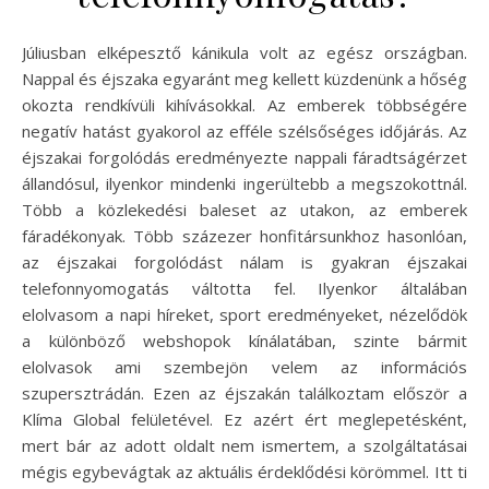
Júliusban elképesztő kánikula volt az egész országban.
Nappal és éjszaka egyaránt meg kellett küzdenünk a hőség
okozta rendkívüli kihívásokkal. Az emberek többségére
negatív hatást gyakorol az efféle szélsőséges időjárás. Az
éjszakai forgolódás eredményezte nappali fáradtságérzet
állandósul, ilyenkor mindenki ingerültebb a megszokottnál.
Több a közlekedési baleset az utakon, az emberek
fáradékonyak. Több százezer honfitársunkhoz hasonlóan,
az éjszakai forgolódást nálam is gyakran éjszakai
telefonnyomogatás váltotta fel. Ilyenkor általában
elolvasom a napi híreket, sport eredményeket, nézelődök
a különböző webshopok kínálatában, szinte bármit
elolvasok ami szembejön velem az információs
szupersztrádán. Ezen az éjszakán találkoztam először a
Klíma Global felületével. Ez azért ért meglepetésként,
mert bár az adott oldalt nem ismertem, a szolgáltatásai
mégis egybevágtak az aktuális érdeklődési körömmel. Itt ti