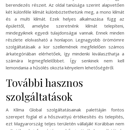
berendezés részeit. Az oldal tanúsága szerint alapvetően
két különféle klímát különböztethetünk meg, a mono klímát
és a multi klímát. Ezek helyes alkalmazása függ az
épülettől, amelybe szeretnénk klímát telepíteni,
mindegyiknek egyedi tulajdonságai vannak. Ennek minden
részlete elolvasható a honlapon. Legnagyobb örömömre
szolgáltatásaik a kor szellemének megfelelően számos
árkategóriában elérhetőek, így mindenki kiválaszthatja a
számára legmegfelelőbbet. Így senkinek nem kell
lemondania a hűsölés okozta kényelem lehetőségéről.
További hasznos
szolgáltatások
A Klíma Global szolgáltatásainak palettáján fontos
szerepet foglal el a hőszivattyú értékesítés és telepítés,
ezt Magyarország teljes területén vállalják! Korábban nem