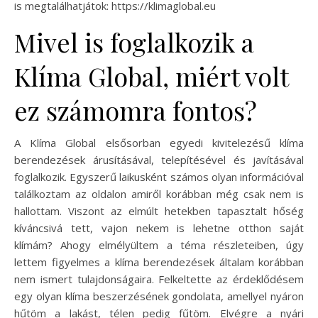
is megtalálhatjátok: https://klimaglobal.eu
Mivel is foglalkozik a
Klíma Global, miért volt
ez számomra fontos?
A Klíma Global elsősorban egyedi kivitelezésű klíma
berendezések árusításával, telepítésével és javításával
foglalkozik. Egyszerű laikusként számos olyan információval
találkoztam az oldalon amiről korábban még csak nem is
hallottam. Viszont az elmúlt hetekben tapasztalt hőség
kíváncsivá tett, vajon nekem is lehetne otthon saját
klímám? Ahogy elmélyültem a téma részleteiben, úgy
lettem figyelmes a klíma berendezések általam korábban
nem ismert tulajdonságaira. Felkeltette az érdeklődésem
egy olyan klíma beszerzésének gondolata, amellyel nyáron
hűtöm a lakást, télen pedig fűtöm. Elvégre a nyári