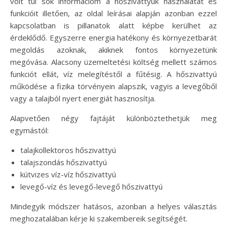
volt túl sok információm a hőszivattyúk használatát és
funkcióit illetően, az oldal leírásai alapján azonban ezzel
kapcsolatban is pillanatok alatt képbe kerülhet az
érdeklődő. Egyszerre energia hatékony és környezetbarát
megoldás azoknak, akiknek fontos környezetünk
megóvása. Alacsony üzemeltetési költség mellett számos
funkciót ellát, víz melegítéstől a fűtésig. A hőszivattyú
működése a fizika törvényein alapszik, vagyis a levegőből
vagy a talajból nyert energiát hasznosítja.
Alapvetően négy fajtáját különböztethetjük meg
egymástól:
talajkollektoros hőszivattyú
talajszondás hőszivattyú
kútvizes víz-víz hőszivattyú
levegő-víz és levegő-levegő hőszivattyú
Mindegyik módszer hatásos, azonban a helyes választás
meghozatalában kérje ki szakembereik segítségét.