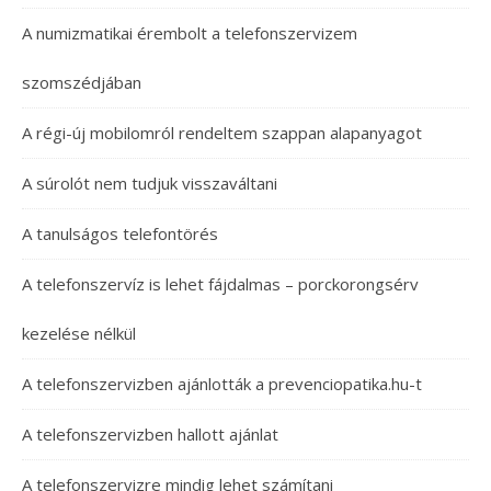
A numizmatikai érembolt a telefonszervizem
szomszédjában
A régi-új mobilomról rendeltem szappan alapanyagot
A súrolót nem tudjuk visszaváltani
A tanulságos telefontörés
A telefonszervíz is lehet fájdalmas – porckorongsérv
kezelése nélkül
A telefonszervizben ajánlották a prevenciopatika.hu-t
A telefonszervizben hallott ajánlat
A telefonszervizre mindig lehet számítani