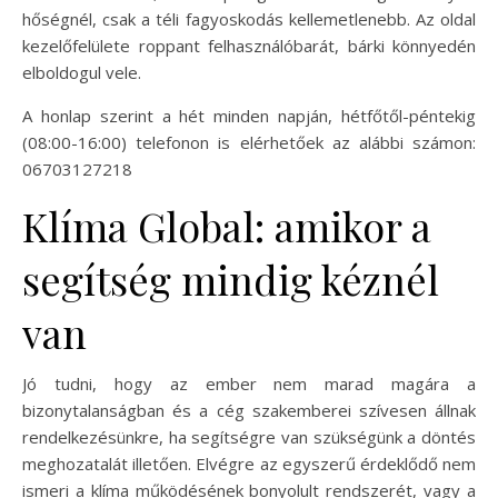
hőségnél, csak a téli fagyoskodás kellemetlenebb. Az oldal
kezelőfelülete roppant felhasználóbarát, bárki könnyedén
elboldogul vele.
A honlap szerint a hét minden napján, hétfőtől-péntekig
(08:00-16:00) telefonon is elérhetőek az alábbi számon:
06703127218
Klíma Global: amikor a
segítség mindig kéznél
van
Jó tudni, hogy az ember nem marad magára a
bizonytalanságban és a cég szakemberei szívesen állnak
rendelkezésünkre, ha segítségre van szükségünk a döntés
meghozatalát illetően. Elvégre az egyszerű érdeklődő nem
ismeri a klíma működésének bonyolult rendszerét, vagy a