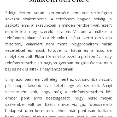
Eddigi életem során szerencsére nem volt szükségem
sokszor szakemberre. A telefonom nagyon sokáig jó
szokott lenni, a lakásunkban is minden rendben van, ezért
nem kellett még szerelőt hívnom. Viszont a múltkor a
telefonom akkumulátora elromlott. Hiába szerettem volna
feltölteni, valamiért nem ment. Megpróbáltam másik
vezetékkel és másik töltővel is, hátha ez a hiba, de
esélytelen volt. Ekkor tértem be ezzel a problémával egy
telefonszervizbe. Itt nagyon gyorsan megállapították mi a
baj és neki is álltak a helyrehozatalnak.
Ennyi azonban nem volt elég, mert az otthonomba viszont
pár nappal később hívni kellett egy víz szerelőt. Annyi
szerencsém volt, hogy még a telefonszervizben két
ember pont arról beszélgetett, hogy nekik melyik
szakember vált be. Ezért amikor víz gáz fűtésszerelő
budapest után kerestem, akkor már pontosan tudtam,
hogy kit fogok hívni. Ez nem volt más, mint a Top Víz Gáz