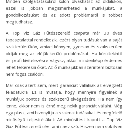
Minden szolgáltatásukról külön olvashatsz az oldalukon,
ezzel is jobban megismerheted a munkájukat, a
gondolkozásukat és az adott problémáról is többet
megtudhatsz.
A Top Víz Gáz Fűtésszerelő csapata már 30 éves
tapasztalattal rendelkezik, ezért olyan tudásuk van a saját
szakterületükön, amivel könnyen, gyorsan és szakszerűen
oldják meg az eléjük kerülő problémákat. Ha körültekintő
és profi kivitelezésre vágysz, akkor mindenképp érdemes
lehet felkeresni őket. Az ő munkájukban szerintem biztosan
nem fogsz csalódni.
Már csak azért sem, mert garanciát vállalnak az elvégzett
feladatukra. Ez is mutatja, hogy mennyire figyelnek a
munkájuk pontos és szakszerű elvégzésére. Ha nem így
lenne, akkor nem is érné meg nekik garanciát vállalni. Még
egy plusz, ami bizonyítja a szakmai tudásukat és megfelelő
minőségű teljesítésüket: AA minősítést kapott a Top Víz
Gáz Fűtésszerelő cég, ami nagy szó. Hiszen nem sok ilyen