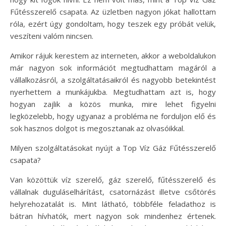
Fűtésszerelő csapata. Az üzletben nagyon jókat hallottam
róla, ezért úgy gondoltam, hogy teszek egy próbát velük,
veszíteni valóm nincsen.
Amikor rájuk kerestem az interneten, akkor a weboldalukon
már nagyon sok információt megtudhattam magáról a
vállalkozásról, a szolgáltatásaikról és nagyobb betekintést
nyerhettem a munkájukba. Megtudhattam azt is, hogy
hogyan zajlik a közös munka, mire lehet figyelni
legközelebb, hogy ugyanaz a probléma ne forduljon elő és
sok hasznos dolgot is megosztanak az olvasóikkal.
Milyen szolgáltatásokat nyújt a Top Víz Gáz Fűtésszerelő
csapata?
Van közöttük víz szerelő, gáz szerelő, fűtésszerelő és
vállalnak duguláselhárítást, csatornázást illetve csőtörés
helyrehozatalát is. Mint látható, többféle feladathoz is
bátran hívhatók, mert nagyon sok mindenhez értenek.