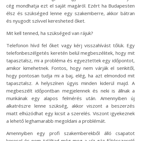
cég mondhatja ezt el saját magáról. Ezért ha Budapesten
élsz és szükséged lenne egy szakemberre, akkor bátran
és nyugodt szívvel keresheted őket.
Mit kell tenned, ha szükséged van rájuk?
Telefonon hívd fel őket vagy kérj visszahívást tőlük. Egy
telefonbeszélgetés keretén belül megbeszélitek, hogy mit
tapasztalsz, mi a probléma és egyeztettek egy időpontot,
amikor kimehetnek. Fontos, hogy nem várják el senkitől,
hogy pontosan tudja mi a baj, elég, ha azt elmondod mit
tapasztalsz. A helyszínen úgyis minden kiderül majd. A
megbeszélt időpontban megjelennek és neki is állnak a
munkának egy alapos felmérés után. Amennyiben új
alkatrészre lenne szükség, akkor viszont a beszerzés
miatt elhúzódhat egy kicsit a szerelés. Viszont igyekeznek
a lehető leghamarabb megoldani a problémát.
Amennyiben egy profi szakemberekből álló csapatot
keresel és nem találtad még meg a víz gáz fűtésszerelő