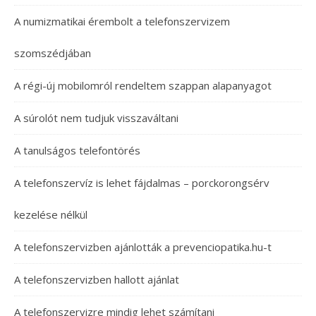
A numizmatikai érembolt a telefonszervizem
szomszédjában
A régi-új mobilomról rendeltem szappan alapanyagot
A súrolót nem tudjuk visszaváltani
A tanulságos telefontörés
A telefonszervíz is lehet fájdalmas – porckorongsérv
kezelése nélkül
A telefonszervizben ajánlották a prevenciopatika.hu-t
A telefonszervizben hallott ajánlat
A telefonszervizre mindig lehet számítani