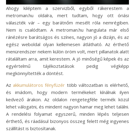
Ahogy kiléptem a szervizből, egyből rákerestem a
metroman.hu oldalra, mert tudtam, hogy ott óriási
választék vár – egy barátnőm mesélt róla nemrégiben.
Nem is csalódtam. A metroman.hu hangulata már első
ránézésre barátságos és színes, nagyon jó a dizájn, és az
egész weboldal olyan kellemesen átlátható. Az érthető
menürendszer nekem külön öröm volt, mert pillanatok alatt
rátaláltam arra, amit kerestem. A jó minőségű képek és az
egyértelmű tájékoztatások pedig végképp
megkönnyítették a döntést.
Az
akkumulátoros fényfüzér
több változatban is elérhető,
és imádom, hogy modern termékeket kínálnak ilyen
kedvező árakon. Az oldalon rengetegféle termék közül
lehet válogatni, és mindent nagyon hamar meg lehet találni.
A rendelési folyamat egyszerű, minden lépés teljesen
érthető, és ráadásul bizonyos összeg felett még ingyenes
szállítást is biztosítanak.