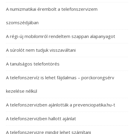
A numizmatikai érembolt a telefonszervizem
szomszédjában
A régi-új mobilomról rendeltem szappan alapanyagot
A súrolót nem tudjuk visszaváltani
A tanulságos telefontörés
A telefonszervíz is lehet fájdalmas – porckorongsérv
kezelése nélkül
A telefonszervizben ajánlották a prevenciopatika.hu-t
A telefonszervizben hallott ajánlat
A telefonszervizre mindig lehet számítani