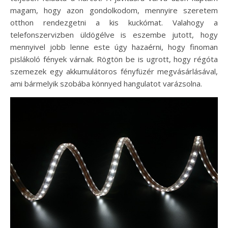
magam, hogy azon gondolkodom, mennyire szeretem
otthon rendezgetni a kis kuckómat. Valahogy a
telefonszervizben üldögélve is eszembe jutott, hogy
mennyivel jobb lenne este úgy hazaérni, hogy finoman
pislákoló fények várnak. Rögtön be is ugrott, hogy régóta
szemezek egy akkumulátoros fényfüzér megvásárlásával,
ami bármelyik szobába könnyed hangulatot varázsolna.