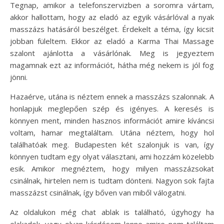
Tegnap, amikor a telefonszervizben a soromra vártam,
akkor hallottam, hogy az eladó az egyik vásárlóval a nyak
masszázs hatásáról beszélget. Érdekelt a téma, így kicsit
jobban füleltem. Ekkor az eladó a Karma Thai Massage
szalont ajánlotta a vásárlónak. Meg is jegyeztem
magamnak ezt az információt, hátha még nekem is jól fog
jönni.
Hazaérve, utána is néztem ennek a masszázs szalonnak. A
honlapjuk meglepően szép és igényes. A keresés is
könnyen ment, minden hasznos információt amire kíváncsi
voltam, hamar megtaláltam. Utána néztem, hogy hol
találhatóak meg. Budapesten két szalonjuk is van, így
könnyen tudtam egy olyat választani, ami hozzám közelebb
esik. Amikor megnéztem, hogy milyen masszázsokat
csinálnak, hirtelen nem is tudtam dönteni. Nagyon sok fajta
masszázst csinálnak, így bőven van miből válogatni.
Az oldalukon még chat ablak is található, úgyhogy ha