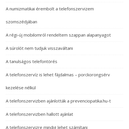
A numizmatikai érembolt a telefonszervizem
szomszédjában
A régi-új mobilomról rendeltem szappan alapanyagot
A súrolót nem tudjuk visszaváltani
A tanulságos telefontörés
A telefonszervíz is lehet fájdalmas – porckorongsérv
kezelése nélkül
A telefonszervizben ajánlották a prevenciopatika.hu-t
A telefonszervizben hallott ajánlat
A telefonszervizre mindig lehet számítani