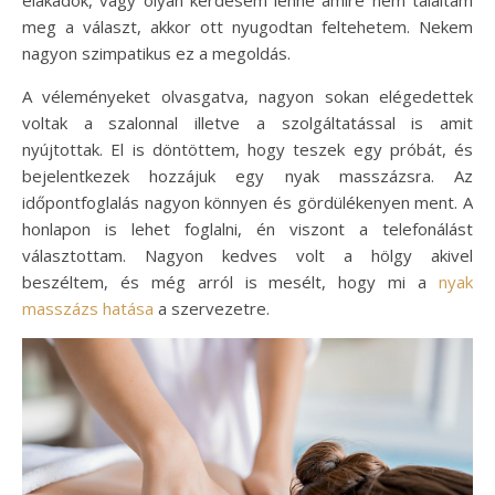
elakadok, vagy olyan kérdésem lenne amire nem találtam
meg a választ, akkor ott nyugodtan feltehetem. Nekem
nagyon szimpatikus ez a megoldás.
A véleményeket olvasgatva, nagyon sokan elégedettek
voltak a szalonnal illetve a szolgáltatással is amit
nyújtottak. El is döntöttem, hogy teszek egy próbát, és
bejelentkezek hozzájuk egy nyak masszázsra. Az
időpontfoglalás nagyon könnyen és gördülékenyen ment. A
honlapon is lehet foglalni, én viszont a telefonálást
választottam. Nagyon kedves volt a hölgy akivel
beszéltem, és még arról is mesélt, hogy mi a
nyak
masszázs hatása
a szervezetre.