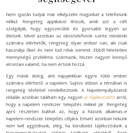
Nem igazán tudjuk már elképzelni magunkat a telefonunk
nélkül. Rengeteg applikáció létezik, amik azt a célt
szolgálják, hogy egyszerűbb és gyorsabb legyen az
életünk. Mivel azonban az okostelefonok szinte mindenki
számára elérhetők, rengeteg olyan ember van, aki csak
használja őket és nem tud róluk semmit. Ebből hihetetlen
mennyiségű probléma származik, hiszen nagyon könnyű
elrontani valamit, ha nem értünk hozzá.
Egy másik dolog, ami napjainkban egyre több ember
számára elérhető: a napelem. Sajnos ebben a témában is
rengeteg tévhittel rendelkeznünk. A Napelempályázatok
oldalán azonban találtam egy nagyon
jó tájékoztatót
arról,
hogy a napelem rendszer telepítés mikkel jár. Rengeteg
apró részleten bukhat az, hogy a házunk alkalmas-e
napelem rendszer telepítés céljára. Emiatt azonban nekünk
nem kell aggódnunk, elég, ha körülbelül tájékozódunk a
Napelempályázatok oldalán található cikkekből. Ezek