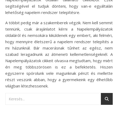
segítségével el tudjuk dönteni, hogy van-e egyáltalán
lehetőség napelem rendszer telepítésre.
A többit pedig már a szakemberek végzik. Nem kell semmit
tennünk, csak árajánlatot kérni a Napelempályázatok
oldaláról és nemsokára kiküldenek egy embert, aki felméri,
hogy mennyire életszerű a napelem rendszer telepítés a
mi házunknál. Bár macerásnak tűnhet az egész, nem
szabad leragadnunk az átmeneti kellemetlenségeknél. A
Napelempályázatok cikkeit olvasva megtudtam, hogy miért
éri meg többszörösen is ez a befektetés. Hiszen
egyszerre spórolunk vele magunknak pénzt és mellette
részt veszünk abban, hogy a gyermekeink egy élhetőbb
világban létezhessenek.