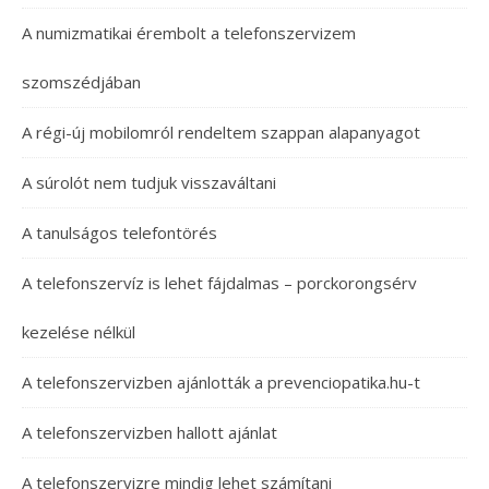
A numizmatikai érembolt a telefonszervizem
szomszédjában
A régi-új mobilomról rendeltem szappan alapanyagot
A súrolót nem tudjuk visszaváltani
A tanulságos telefontörés
A telefonszervíz is lehet fájdalmas – porckorongsérv
kezelése nélkül
A telefonszervizben ajánlották a prevenciopatika.hu-t
A telefonszervizben hallott ajánlat
A telefonszervizre mindig lehet számítani