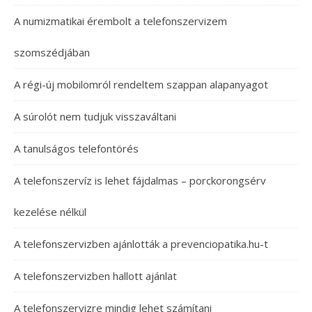
A numizmatikai érembolt a telefonszervizem
szomszédjában
A régi-új mobilomról rendeltem szappan alapanyagot
A súrolót nem tudjuk visszaváltani
A tanulságos telefontörés
A telefonszervíz is lehet fájdalmas – porckorongsérv
kezelése nélkül
A telefonszervizben ajánlották a prevenciopatika.hu-t
A telefonszervizben hallott ajánlat
A telefonszervizre mindig lehet számítani