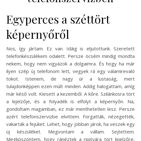
Egyperces a széttört
képernyőről
Nos, így jártam. Ez van. Idáig is eljutottunk. Szeretett
telefonkészülékem odalett. Persze öcsém mindig mondta
nekem, hogy nem vigyázok a dolgaimra. És hogy ha már
ilyen szép új telefonom lett, vegyek rá egy valamirevaló
tokot. Istenem, de nagy úr a lustaság, mert
tulajdonképpen ezen múlt minden. Addig halogattam, amíg
már késő volt. Kiesett a kezemből. A kőre. Szilánkosra tört
a kijelzője, és a folyadék is elfolyt a képernyőn. Na,
gondoltam magamban, ez már menthetetlen lesz. Persze
azért telefonszervizbe elvittem. Forgatták, nézegették,
vakarták a fejüket. Lehet, hogy jobban járok, ha veszek egy
új készüléket. Megvontam a vállam. Sejtettem.
Megköszöntem, hogy ránéztek a ripityára tört kijelzőre,