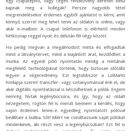
egy csapatépítő, vagy céges rendezvény keretén belül
kapnak meg a kollégák? Persze nagyobb tétel
megrendelésekor érdemes egyből ajánlatot is kérni, amit
könnyű szerrel meg lehet tenni az oldalon is online, vagy
akár e-mailben. A csapat telefonon is elérhető minden
hétköznap reggel nyolc és délután fél négy között.
Ha pedig megvan a megálmodott minta és elfogadtuk
mind a látványtervet, mind a kiajánlott árat, kezdődhet a
munka. Az egyedi póló nyomtatás mindig a mintának
megfelelő technológiával történik, hogy biztosan időtálló
legyen a végeredmény. Ezt legtöbbször a LolMarkt
honlapja szerint transzfer- vagy szitanyomással érik el, de
akár digitális nyomtatással is készülhetnek a pólók. Engem
nemrég hívtak legénybúcsúra, és így, hogy az oldalt
nézegetem, rögtön fel is merült bennem a kérdés, hogy
vajon érdemes lenne-e egyedileg nyomtatott pólóval
beállítani a buliba. Sőt! Miért ne csináltassunk saját pólókat
mindenkinek, aki részt vesz a legénybúcsúban? Ezt fel is