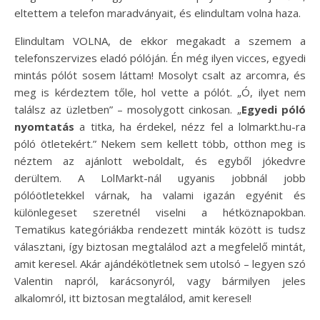
eltettem a telefon maradványait, és elindultam volna haza.
Elindultam VOLNA, de ekkor megakadt a szemem a
telefonszervizes eladó pólóján. Én még ilyen vicces, egyedi
mintás pólót sosem láttam! Mosolyt csalt az arcomra, és
meg is kérdeztem tőle, hol vette a pólót. „Ó, ilyet nem
találsz az üzletben” – mosolygott cinkosan. „
Egyedi póló
nyomtatás
a titka, ha érdekel, nézz fel a lolmarkt.hu-ra
póló ötletekért.” Nekem sem kellett több, otthon meg is
néztem az ajánlott weboldalt, és egyből jókedvre
derültem. A LolMarkt-nál ugyanis jobbnál jobb
pólóötletekkel várnak, ha valami igazán egyénit és
különlegeset szeretnél viselni a hétköznapokban.
Tematikus kategóriákba rendezett minták között is tudsz
választani, így biztosan megtalálod azt a megfelelő mintát,
amit keresel. Akár ajándékötletnek sem utolsó – legyen szó
Valentin napról, karácsonyról, vagy bármilyen jeles
alkalomról, itt biztosan megtalálod, amit keresel!