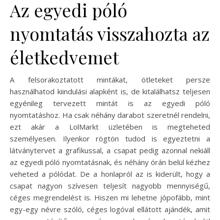
Az egyedi póló
nyomtatás visszahozta az
életkedvemet
A felsorakoztatott mintákat, ötleteket persze
használhatod kiindulási alapként is, de kitalálhatsz teljesen
egyénileg tervezett mintát is az egyedi póló
nyomtatáshoz. Ha csak néhány darabot szeretnél rendelni,
ezt akár a LolMarkt üzletében is megteheted
személyesen. Ilyenkor rögtön tudod is egyeztetni a
látványtervet a grafikussal, a csapat pedig azonnal nekiáll
az egyedi póló nyomtatásnak, és néhány órán belül kézhez
veheted a pólódat. De a honlapról az is kiderült, hogy a
csapat nagyon szívesen teljesít nagyobb mennyiségű,
céges megrendelést is. Hiszen mi lehetne jópofább, mint
egy-egy névre szóló, céges logóval ellátott ajándék, amit