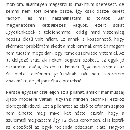
mobilom, akármilyen magasról is, maximum szétesett, de
semmi nem tört benne össze. Így csak össze kellett
raknom, és már használhattam is tovább. Bár
meglehetősen kétbalkezes vagyok, ezért sokat
ügyetlenkedek a telefonommal, eddig mind viszonylag
hosszú életű volt nálam. Ez annak is köszönhető, hogy
akármikor problémám akadt a mobilommal, amit én magam
nem tudtam megoldani, egy remek szervizbe vittem el. Az
itt dolgozó srác, aki nekem segíteni szokott, az egyik jó
barátnőm tesója, és emiatt kiemelt figyelmet szentel az
én mobil telefonom javításának. Bár nem szeretem
kihasználni, de jól jön néha a protekció.
Persze egyszer csak eljön az a pillanat, amikor már muszáj
újabb modellre váltani, ugyanis minden technikai eszköz
elöregedik idővel. Ezt a pillanatot az első telefonom sajnos
nem élhette meg, mivel két héttel azután, hogy a
szüleimtől megkaptam úgy 12 éves koromban, el is lopták
az öltözőből az egyik röplabda edzésem alatt. Nagyon