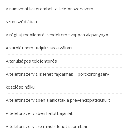
A numizmatikai érembolt a telefonszervizem
szomszédjában
A régi-új mobilomról rendeltem szappan alapanyagot
A súrolót nem tudjuk visszaváltani
A tanulságos telefontörés
A telefonszervíz is lehet fájdalmas – porckorongsérv
kezelése nélkül
A telefonszervizben ajánlották a prevenciopatika.hu-t
A telefonszervizben hallott ajánlat
A telefonszervizre mindig lehet számítani