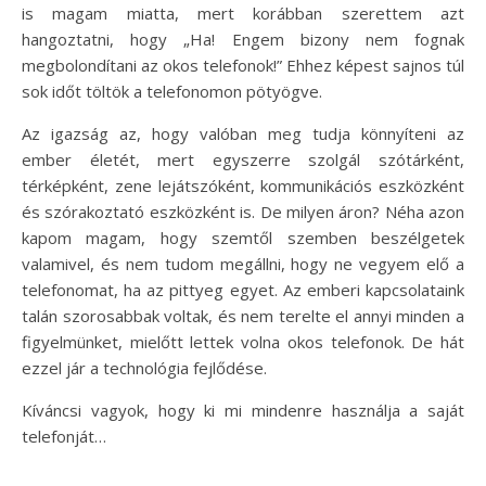
is magam miatta, mert korábban szerettem azt
hangoztatni, hogy „Ha! Engem bizony nem fognak
megbolondítani az okos telefonok!” Ehhez képest sajnos túl
sok időt töltök a telefonomon pötyögve.
Az igazság az, hogy valóban meg tudja könnyíteni az
ember életét, mert egyszerre szolgál szótárként,
térképként, zene lejátszóként, kommunikációs eszközként
és szórakoztató eszközként is. De milyen áron? Néha azon
kapom magam, hogy szemtől szemben beszélgetek
valamivel, és nem tudom megállni, hogy ne vegyem elő a
telefonomat, ha az pittyeg egyet. Az emberi kapcsolataink
talán szorosabbak voltak, és nem terelte el annyi minden a
figyelmünket, mielőtt lettek volna okos telefonok. De hát
ezzel jár a technológia fejlődése.
Kíváncsi vagyok, hogy ki mi mindenre használja a saját
telefonját…