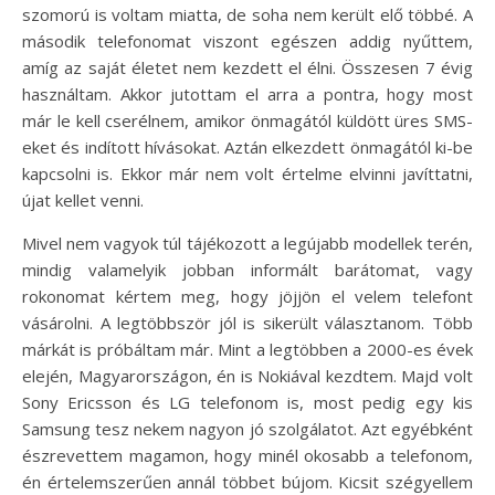
szomorú is voltam miatta, de soha nem került elő többé. A
második telefonomat viszont egészen addig nyűttem,
amíg az saját életet nem kezdett el élni. Összesen 7 évig
használtam. Akkor jutottam el arra a pontra, hogy most
már le kell cserélnem, amikor önmagától küldött üres SMS-
eket és indított hívásokat. Aztán elkezdett önmagától ki-be
kapcsolni is. Ekkor már nem volt értelme elvinni javíttatni,
újat kellet venni.
Mivel nem vagyok túl tájékozott a legújabb modellek terén,
mindig valamelyik jobban informált barátomat, vagy
rokonomat kértem meg, hogy jöjjön el velem telefont
vásárolni. A legtöbbször jól is sikerült választanom. Több
márkát is próbáltam már. Mint a legtöbben a 2000-es évek
elején, Magyarországon, én is Nokiával kezdtem. Majd volt
Sony Ericsson és LG telefonom is, most pedig egy kis
Samsung tesz nekem nagyon jó szolgálatot. Azt egyébként
észrevettem magamon, hogy minél okosabb a telefonom,
én értelemszerűen annál többet bújom. Kicsit szégyellem