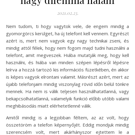
2021.02.23.
Nem tudom, ti hogy vagytok vele, de engem mindig a
gyomorgörcs kerülget, ha új telefont kell vennem. Egyrészt
azért is, mert nem vagyok egy nagy technikai zseni, és
mindig attól félek, hogy nem fogom majd tudni használni a
telefont, amit megveszek. Hiába mutatják meg, hogy kell
használni, és hiába van minden szépen lépésről lépésre
leírva a hozzá tartozó kis információs füzetkében, én akkor
is képes vagyok elrontani valamit. Másrészt azért, mert az
újabb telefonjaim mindig viszonylag rövid időn belül tönkre
mennek. Ha nem is válik teljesen használhatatlanná, vagy
bekapcsolhatatlanná, valamelyik funkció előbb utóbb valami
meghibásodás miatt elérhetetlenné válik.
Amitől mindig is a legjobban féltem, az az volt, hogy
összetöröm a telefon képernyőjét. Eddig mondjuk mindig
szerencsém volt, mert akárhányszor ejtettem le a