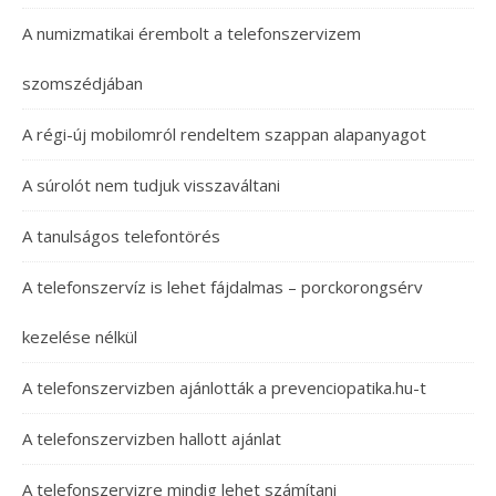
A numizmatikai érembolt a telefonszervizem
szomszédjában
A régi-új mobilomról rendeltem szappan alapanyagot
A súrolót nem tudjuk visszaváltani
A tanulságos telefontörés
A telefonszervíz is lehet fájdalmas – porckorongsérv
kezelése nélkül
A telefonszervizben ajánlották a prevenciopatika.hu-t
A telefonszervizben hallott ajánlat
A telefonszervizre mindig lehet számítani