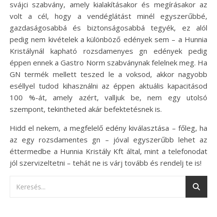
svájci szabvány, amely kialakításakor és megírásakor az
volt a cél, hogy a vendéglátást minél egyszerűbbé,
gazdaságosabbá és biztonságosabbá tegyék, ez alól
pedig nem kivételek a különböző edények sem – a Hunnia
Kristálynál kapható rozsdamenyes gn edények pedig
éppen ennek a Gastro Norm szabványnak felelnek meg. Ha
GN termék mellett teszed le a voksod, akkor nagyobb
eséllyel tudod kihasználni az éppen aktuális kapacitásod
100 %-át, amely azért, valljuk be, nem egy utolsó
szempont, tekintheted akár befektetésnek is.
Hidd el nekem, a megfelelő edény kiválasztása – főleg, ha
az egy rozsdamentes gn – jóval egyszerűbb lehet az
éttermedbe a Hunnia Kristály Kft által, mint a telefonodat
jól szervizeltetni – tehát ne is várj tovább és rendelj te is!