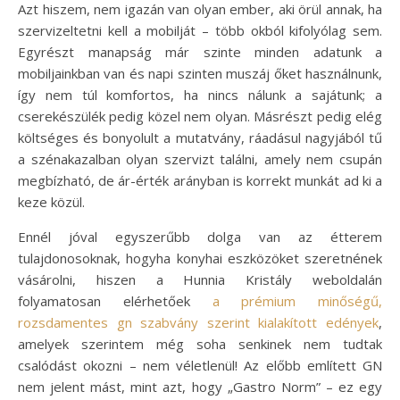
Azt hiszem, nem igazán van olyan ember, aki örül annak, ha
szervizeltetni kell a mobilját – több okból kifolyólag sem.
Egyrészt manapság már szinte minden adatunk a
mobiljainkban van és napi szinten muszáj őket használnunk,
így nem túl komfortos, ha nincs nálunk a sajátunk; a
cserekészülék pedig közel nem olyan. Másrészt pedig elég
költséges és bonyolult a mutatvány, ráadásul nagyjából tű
a szénakazalban olyan szervizt találni, amely nem csupán
megbízható, de ár-érték arányban is korrekt munkát ad ki a
keze közül.
Ennél jóval egyszerűbb dolga van az étterem
tulajdonosoknak, hogyha konyhai eszközöket szeretnének
vásárolni, hiszen a Hunnia Kristály weboldalán
folyamatosan elérhetőek
a prémium minőségű,
rozsdamentes gn szabvány szerint kialakított edények
,
amelyek szerintem még soha senkinek nem tudtak
csalódást okozni – nem véletlenül! Az előbb említett GN
nem jelent mást, mint azt, hogy „Gastro Norm” – ez egy